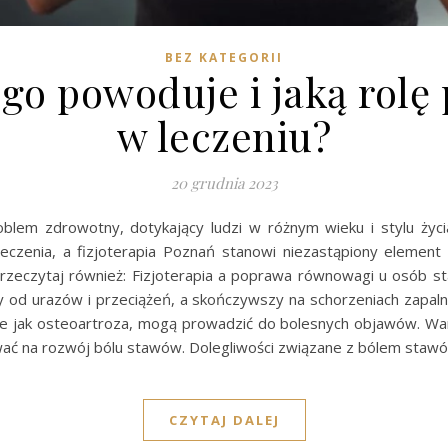
BEZ KATEGORII
go powoduje i jaką rolę p
w leczeniu?
20 grudnia 2023
lem zdrowotny, dotykający ludzi w różnym wieku i stylu życi
zenia, a fizjoterapia Poznań stanowi niezastąpiony element te
 Przeczytaj również: Fizjoterapia a poprawa równowagi u osób 
d urazów i przeciążeń, a skończywszy na schorzeniach zapalny
e jak osteoartroza, mogą prowadzić do bolesnych objawów. War
wać na rozwój bólu stawów. Dolegliwości związane z bólem sta
CZYTAJ DALEJ