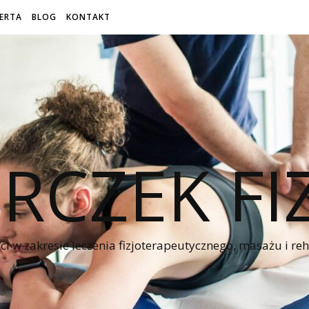
ERTA
BLOG
KONTAKT
RCZEK FI
ści w zakresie leczenia fizjoterapeutycznego, masażu i reha