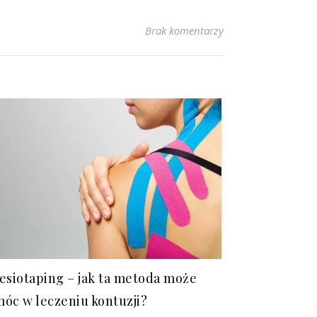
Brak komentarzy
esiotaping – jak ta metoda może
óc w leczeniu kontuzji?