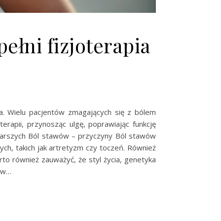
ełni fizjoterapia
a. Wielu pacjentów zmagających się z bólem
rapii, przynosząc ulgę, poprawiając funkcję
starszych Ból stawów – przyczyny Ból stawów
ch, takich jak artretyzm czy toczeń. Również
to również zauważyć, że styl życia, genetyka
wów…